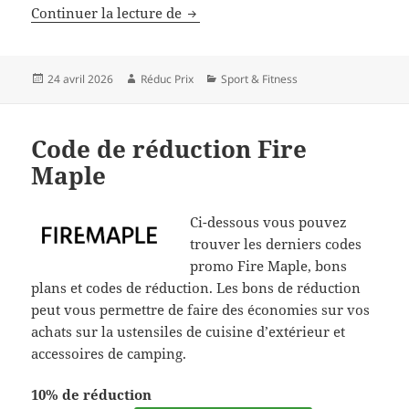
Code de réduction Padel Market
Continuer la lecture de
Publié
Auteur
Catégories
24 avril 2026
Réduc Prix
Sport & Fitness
le
Code de réduction Fire
Maple
Ci-dessous vous pouvez
trouver les derniers codes
promo Fire Maple, bons
plans et codes de réduction. Les bons de réduction
peut vous permettre de faire des économies sur vos
achats sur la ustensiles de cuisine d’extérieur et
accessoires de camping.
10% de réduction