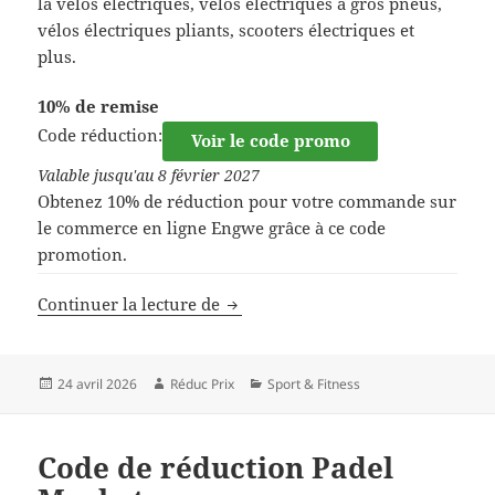
la vélos électriques, vélos électriques à gros pneus,
vélos électriques pliants, scooters électriques et
plus.
10% de remise
Code réduction:
Voir le code promo
Valable jusqu'au 8 février 2027
Obtenez 10% de réduction pour votre commande sur
le commerce en ligne Engwe grâce à ce code
promotion.
Code de réduction Engwe
Continuer la lecture de
Publié
Auteur
Catégories
24 avril 2026
Réduc Prix
Sport & Fitness
le
Code de réduction Padel