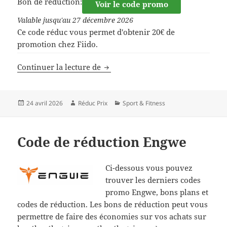
Bon de réduction:
Voir le code promo
Valable jusqu'au 27 décembre 2026
Ce code réduc vous permet d'obtenir 20€ de
promotion chez Fiido.
Code de réduction Fiido
Continuer la lecture de
Publié
Auteur
Catégories
24 avril 2026
Réduc Prix
Sport & Fitness
le
Code de réduction Engwe
Ci-dessous vous pouvez
trouver les derniers codes
promo Engwe, bons plans et
codes de réduction. Les bons de réduction peut vous
permettre de faire des économies sur vos achats sur