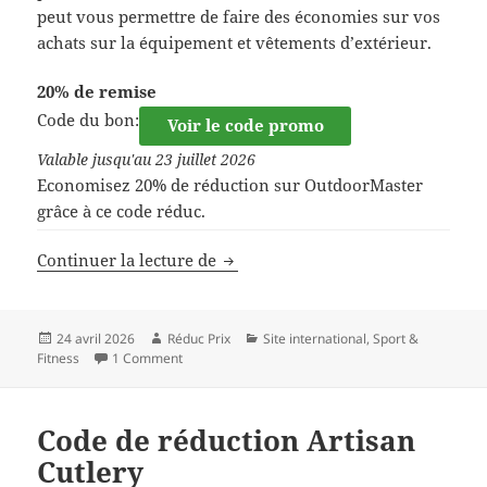
peut vous permettre de faire des économies sur vos
achats sur la équipement et vêtements d’extérieur.
20% de remise
Code du bon:
Voir le code promo
Valable jusqu'au 23 juillet 2026
Economisez 20% de réduction sur OutdoorMaster
grâce à ce code réduc.
Code de réduction OutdoorMaster
Continuer la lecture de
Publié
Auteur
Catégories
24 avril 2026
Réduc Prix
Site international
,
Sport &
le
Fitness
1 Comment
Code de réduction Artisan
Cutlery