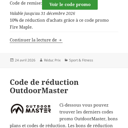
Code de remise:
Voir le code promo
Valable jusqu'au 31 décembre 2026
10% de réduction d'achats grâce à ce code promo
Fire Maple.
Code de réduction Fire Maple
Continuer la lecture de
Publié
Auteur
Catégories
24 avril 2026
Réduc Prix
Sport & Fitness
le
Code de réduction
OutdoorMaster
Ci-dessous vous pouvez
trouver les derniers codes
promo OutdoorMaster, bons
plans et codes de réduction. Les bons de réduction