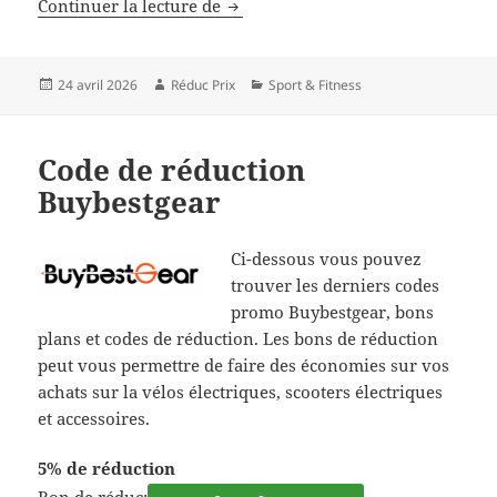
Code de réduction Ridstar
Continuer la lecture de
Publié
Auteur
Catégories
24 avril 2026
Réduc Prix
Sport & Fitness
le
Code de réduction
Buybestgear
Ci-dessous vous pouvez
trouver les derniers codes
promo Buybestgear, bons
plans et codes de réduction. Les bons de réduction
peut vous permettre de faire des économies sur vos
achats sur la vélos électriques, scooters électriques
et accessoires.
5% de réduction
Bon de réduc: