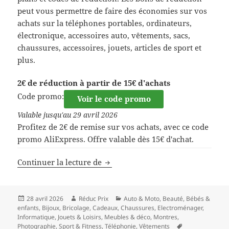
peut vous permettre de faire des économies sur vos
achats sur la téléphones portables, ordinateurs,
électronique, accessoires auto, vêtements, sacs,
chaussures, accessoires, jouets, articles de sport et
plus.
2€ de réduction à partir de 15€ d'achats
Code promo:
Voir le code promo
Valable jusqu'au 29 avril 2026
Profitez de 2€ de remise sur vos achats, avec ce code
promo AliExpress. Offre valable dès 15€ d'achat.
Code de réduction AliExpress
Continuer la lecture de
Publié
Auteur
Catégories
28 avril 2026
Réduc Prix
Auto & Moto
,
Beauté
,
Bébés &
le
enfants
,
Bijoux
,
Bricolage
,
Cadeaux
,
Chaussures
,
Electroménager
,
Informatique
,
Jouets & Loisirs
,
Meubles & déco
,
Montres
,
Mots-
Photographie
,
Sport & Fitness
,
Téléphonie
,
Vêtements