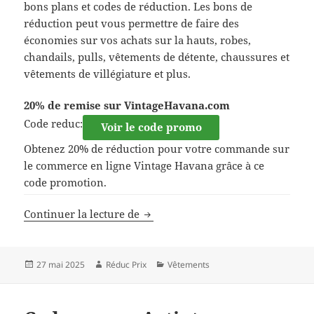
bons plans et codes de réduction. Les bons de
réduction peut vous permettre de faire des
économies sur vos achats sur la hauts, robes,
chandails, pulls, vêtements de détente, chaussures et
vêtements de villégiature et plus.
20% de remise sur VintageHavana.com
Code reduc:
Voir le code promo
Obtenez 20% de réduction pour votre commande sur
le commerce en ligne Vintage Havana grâce à ce
code promotion.
Code promo Vintage Havana
Continuer la lecture de
Publié
Auteur
Catégories
27 mai 2025
Réduc Prix
Vêtements
le