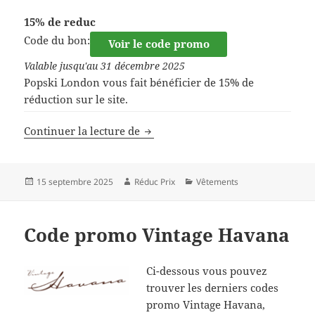
15% de reduc
Code du bon:
Voir le code promo
Valable jusqu'au 31 décembre 2025
Popski London vous fait bénéficier de 15% de
réduction sur le site.
Code promo Popski London
Continuer la lecture de
Publié
Auteur
Catégories
15 septembre 2025
Réduc Prix
Vêtements
le
Code promo Vintage Havana
Ci-dessous vous pouvez
trouver les derniers codes
promo Vintage Havana,