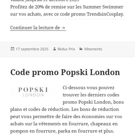
Profitez de 20% de remise sur les Summer Swimmer
sur vos achats, avec ce code promo TrendsinCosplay.
Code de réduction TrendsinCospl
Continuer la lecture de
Publié
Auteur
Catégories
17 septembre 2025
Réduc Prix
Vêtements
le
Code promo Popski London
Ci-dessous vous pouvez
trouver les derniers codes
promo Popski London, bons
plans et codes de réduction. Les bons de réduction
peut vous permettre de faire des économies sur vos
achats sur la vêtements en fourrure, chapeaux en
pompon en fourrure, parka en fourrure et plus.