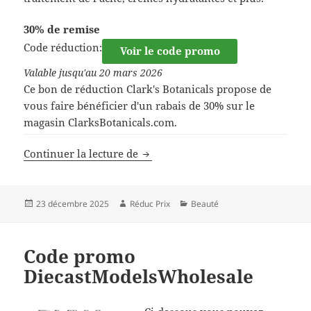
30% de remise
Code réduction:
Voir le code promo
Valable jusqu'au 20 mars 2026
Ce bon de réduction Clark's Botanicals propose de
vous faire bénéficier d'un rabais de 30% sur le
magasin ClarksBotanicals.com.
Code promo Clark’s Botanicals
Continuer la lecture de
Publié
Auteur
Catégories
23 décembre 2025
Réduc Prix
Beauté
le
Code promo
DiecastModelsWholesale