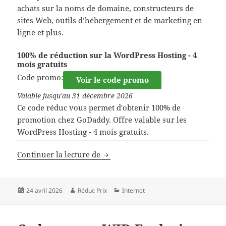
achats sur la noms de domaine, constructeurs de
sites Web, outils d’hébergement et de marketing en
ligne et plus.
100% de réduction sur la WordPress Hosting - 4
mois gratuits
Code promo:
Voir le code promo
Valable jusqu'au 31 décembre 2026
Ce code réduc vous permet d'obtenir 100% de
promotion chez GoDaddy. Offre valable sur les
WordPress Hosting - 4 mois gratuits.
Code promo GoDaddy
Continuer la lecture de
Publié
Auteur
Catégories
24 avril 2026
Réduc Prix
Internet
le