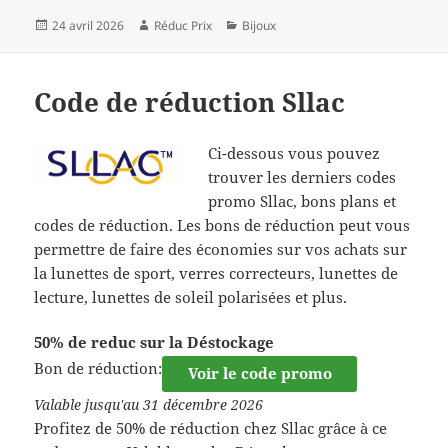
Publié
Auteur
Catégories
24 avril 2026
Réduc Prix
Bijoux
le
Code de réduction Sllac
Ci-dessous vous pouvez
trouver les derniers codes
promo Sllac, bons plans et
codes de réduction. Les bons de réduction peut vous
permettre de faire des économies sur vos achats sur
la lunettes de sport, verres correcteurs, lunettes de
lecture, lunettes de soleil polarisées et plus.
50% de reduc sur la Déstockage
Bon de réduction:
Voir le code promo
Valable jusqu'au 31 décembre 2026
Profitez de 50% de réduction chez Sllac grâce à ce