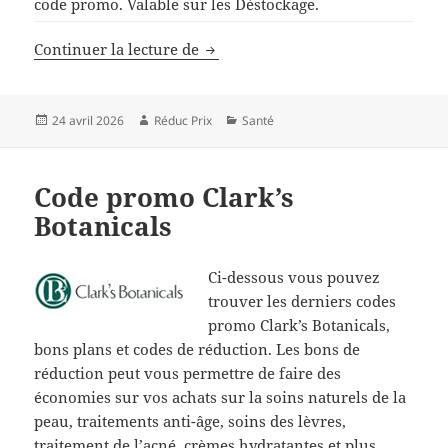
code promo. Valable sur les Déstockage.
Code de réduction Sllac
Continuer la lecture de
Publié
Auteur
Catégories
24 avril 2026
Réduc Prix
Santé
le
Code promo Clark’s
Botanicals
Ci-dessous vous pouvez
trouver les derniers codes
promo Clark’s Botanicals,
bons plans et codes de réduction. Les bons de
réduction peut vous permettre de faire des
économies sur vos achats sur la soins naturels de la
peau, traitements anti-âge, soins des lèvres,
traitement de l’acné, crèmes hydratantes et plus.