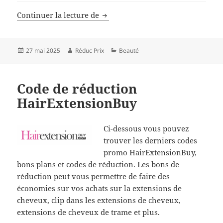
Code de réduction LaceWigsBuy
Continuer la lecture de
Publié
Auteur
Catégories
27 mai 2025
Réduc Prix
Beauté
le
Code de réduction
HairExtensionBuy
Ci-dessous vous pouvez
trouver les derniers codes
promo HairExtensionBuy,
bons plans et codes de réduction. Les bons de
réduction peut vous permettre de faire des
économies sur vos achats sur la extensions de
cheveux, clip dans les extensions de cheveux,
extensions de cheveux de trame et plus.