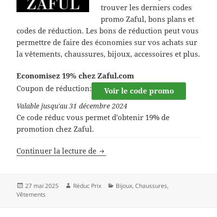
trouver les derniers codes
promo Zaful, bons plans et
codes de réduction. Les bons de réduction peut vous
permettre de faire des économies sur vos achats sur
la vêtements, chaussures, bijoux, accessoires et plus.
Economisez 19% chez Zaful.com
Coupon de réduction:
Voir le code promo
Valable jusqu'au 31 décembre 2024
Ce code réduc vous permet d'obtenir 19% de
promotion chez Zaful.
Code de réduction Zaful
Continuer la lecture de
Publié
Auteur
Catégories
27 mai 2025
Réduc Prix
Bijoux
,
Chaussures
,
le
Vêtements