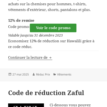
achats sur la chemises pour hommes, t-shirts,
vêtements d’extérieur, shorts, pantalons et plus.
12% de remise
Code promo:
Voir le code promo
Valable jusqu'au 31 décembre 2023
Economisez 12% de réduction sur Hawalili grâce à
ce code réduc.
Code de réduction Hawalili
Continuer la lecture de
Publié
Auteur
Catégories
27 mai 2025
Réduc Prix
Vêtements
le
Code de réduction Zaful
Ci-dessous vous pouvez