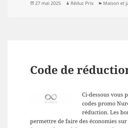
Publié
Auteur
Catégories
27 mai 2025
Réduc Prix
Maison et j
le
Code de réducti
Ci-dessous vous p
codes promo Nuro
réduction. Les bo
permettre de faire des économies sur 