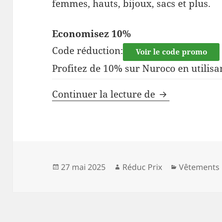
femmes, hauts, bijoux, sacs et plus.
Economisez 10%
Code réduction:
Voir le code promo
Profitez de 10% sur Nuroco en utilisa
Code de réduc
Continuer la lecture de
Publié
Auteur
Catégories
27 mai 2025
Réduc Prix
Vêtements
le