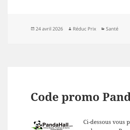
Publié
Auteur
Catégories
24 avril 2026
Réduc Prix
Santé
le
Code promo Pand
Ci-dessous vous p