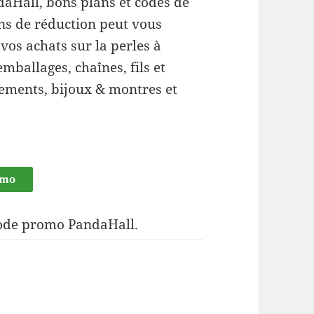
aHall, bons plans et codes de
ns de réduction peut vous
vos achats sur la perles à
emballages, chaînes, fils et
ements, bijoux & montres et
omo
code promo PandaHall.
andaHall