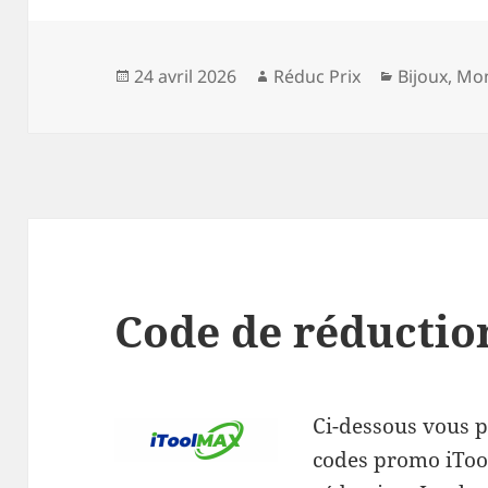
Publié
Auteur
Catégories
24 avril 2026
Réduc Prix
Bijoux
,
Mon
le
Code de réductio
Ci-dessous vous p
codes promo iToo