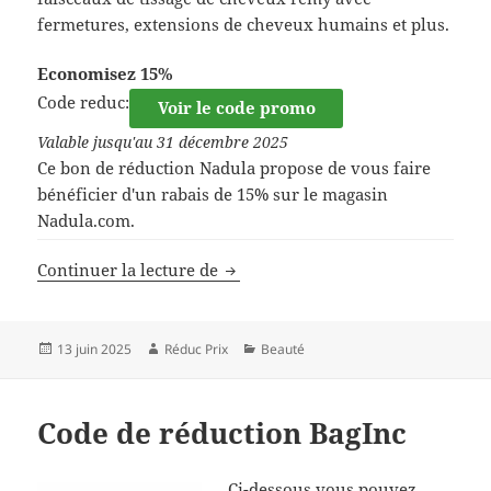
fermetures, extensions de cheveux humains et plus.
Economisez 15%
Code reduc:
Voir le code promo
Valable jusqu'au 31 décembre 2025
Ce bon de réduction Nadula propose de vous faire
bénéficier d'un rabais de 15% sur le magasin
Nadula.com.
Code de réduction Nadula
Continuer la lecture de
Publié
Auteur
Catégories
13 juin 2025
Réduc Prix
Beauté
le
Code de réduction BagInc
Ci-dessous vous pouvez