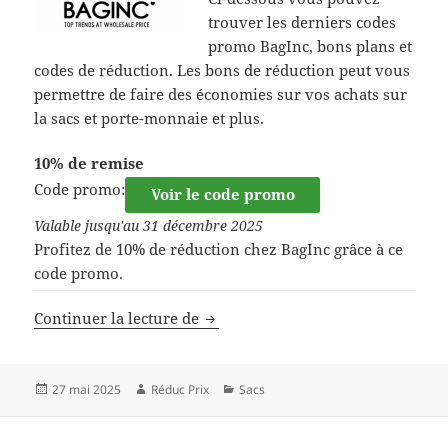
trouver les derniers codes
promo BagInc, bons plans et
codes de réduction. Les bons de réduction peut vous
permettre de faire des économies sur vos achats sur
la sacs et porte-monnaie et plus.
10% de remise
Code promo:
Voir le code promo
Valable jusqu'au 31 décembre 2025
Profitez de 10% de réduction chez BagInc grâce à ce
code promo.
Code de réduction BagInc
Continuer la lecture de
Publié
Auteur
Catégories
27 mai 2025
Réduc Prix
Sacs
le