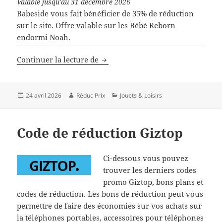
Valable jusqu'au 31 décembre 2026
Babeside vous fait bénéficier de 35% de réduction
sur le site. Offre valable sur les Bébé Reborn
endormi Noah.
Code de réduction Babeside
Continuer la lecture de
Publié
Auteur
Catégories
24 avril 2026
Réduc Prix
Jouets & Loisirs
le
Code de réduction Giztop
Ci-dessous vous pouvez
trouver les derniers codes
promo Giztop, bons plans et
codes de réduction. Les bons de réduction peut vous
permettre de faire des économies sur vos achats sur
la téléphones portables, accessoires pour téléphones