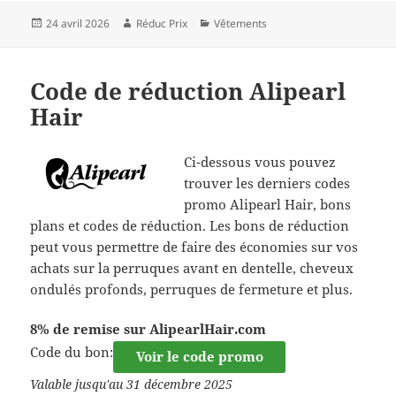
Publié
Auteur
Catégories
24 avril 2026
Réduc Prix
Vêtements
le
Code de réduction Alipearl
Hair
Ci-dessous vous pouvez
trouver les derniers codes
promo Alipearl Hair, bons
plans et codes de réduction. Les bons de réduction
peut vous permettre de faire des économies sur vos
achats sur la perruques avant en dentelle, cheveux
ondulés profonds, perruques de fermeture et plus.
8% de remise sur AlipearlHair.com
Code du bon:
Voir le code promo
Valable jusqu'au 31 décembre 2025