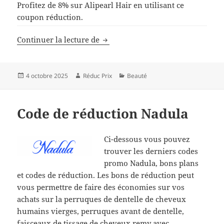
Profitez de 8% sur Alipearl Hair en utilisant ce
coupon réduction.
Code de réduction Alipearl Hair
Continuer la lecture de
Publié
Auteur
Catégories
4 octobre 2025
Réduc Prix
Beauté
le
Code de réduction Nadula
Ci-dessous vous pouvez
trouver les derniers codes
promo Nadula, bons plans
et codes de réduction. Les bons de réduction peut
vous permettre de faire des économies sur vos
achats sur la perruques de dentelle de cheveux
humains vierges, perruques avant de dentelle,
faisceaux de tissage de cheveux remy avec