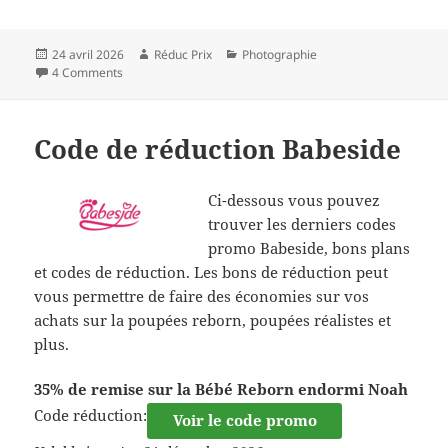
Publié
Auteur
Catégories
24 avril 2026
Réduc Prix
Photographie
le
4 Comments
Code de réduction Babeside
Ci-dessous vous pouvez
trouver les derniers codes
promo Babeside, bons plans
et codes de réduction. Les bons de réduction peut
vous permettre de faire des économies sur vos
achats sur la poupées reborn, poupées réalistes et
plus.
35% de remise sur la Bébé Reborn endormi Noah
Code réduction:
Voir le code promo