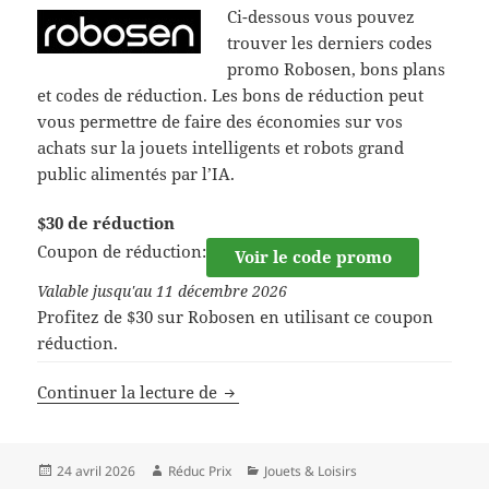
Ci-dessous vous pouvez
trouver les derniers codes
promo Robosen, bons plans
et codes de réduction. Les bons de réduction peut
vous permettre de faire des économies sur vos
achats sur la jouets intelligents et robots grand
public alimentés par l’IA.
$30 de réduction
Coupon de réduction:
Voir le code promo
Valable jusqu'au 11 décembre 2026
Profitez de $30 sur Robosen en utilisant ce coupon
réduction.
Code de réduction Robosen
Continuer la lecture de
Publié
Auteur
Catégories
24 avril 2026
Réduc Prix
Jouets & Loisirs