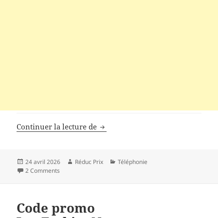
Code de réduction Giztop
Continuer la lecture de
Publié
Auteur
Catégories
24 avril 2026
Réduc Prix
Téléphonie
le
2 Comments
Code promo