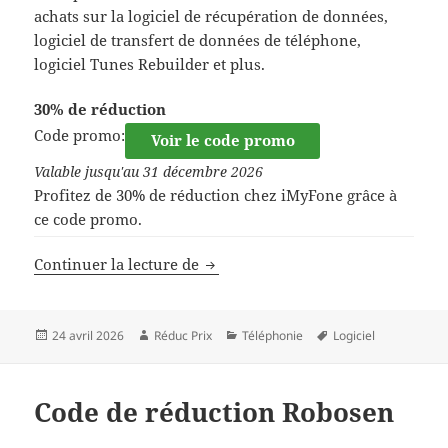
achats sur la logiciel de récupération de données,
logiciel de transfert de données de téléphone,
logiciel Tunes Rebuilder et plus.
30% de réduction
Code promo:
Voir le code promo
Valable jusqu'au 31 décembre 2026
Profitez de 30% de réduction chez iMyFone grâce à
ce code promo.
Code de réduction iMyFone
Continuer la lecture de
Publié
Auteur
Catégories
Mots-
24 avril 2026
Réduc Prix
Téléphonie
Logiciel
le
clés
Code de réduction Robosen